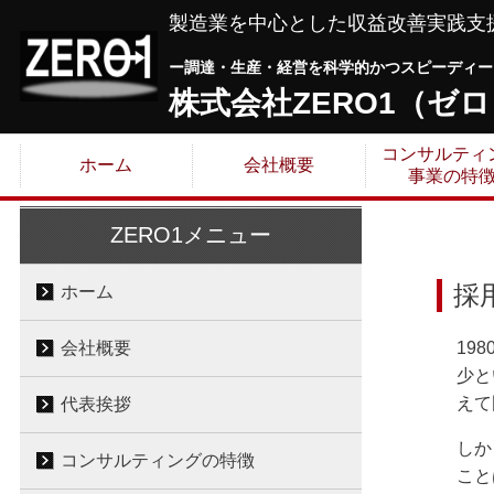
製造業を中心とした収益改善実践支
ー調達・生産・経営を科学的かつスピーディー
株式会社ZERO1（ゼ
コンサルティ
ホーム
会社概要
事業の特
ZERO1メニュー
採
ホーム
会社概要
19
少と
えて
代表挨拶
しか
コンサルティングの特徴
こと