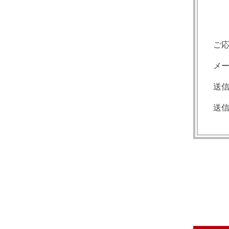
ご
メ
送
送信先