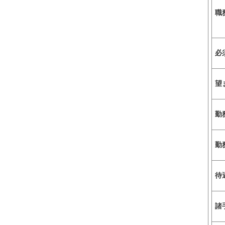
職
必
望
勤
勤
待
諸